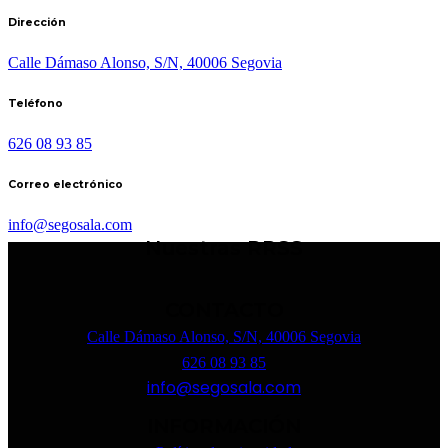
Dirección
Calle Dámaso Alonso, S/N, 40006 Segovia
Teléfono
626 08 93 85
Correo electrónico
info@segosala.com
Nuestras RRSS
CONTACTO
Calle Dámaso Alonso, S/N, 40006 Segovia
626 08 93 85
info@segosala.com
INFORMACIÓN