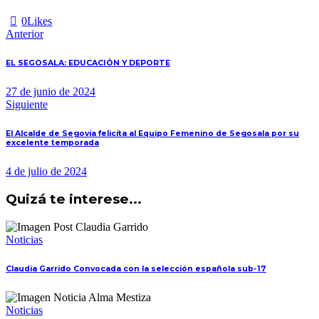
0
Likes
Navegación
Anterior
de
EL SEGOSALA: EDUCACIÓN Y DEPORTE
entradas
27 de junio de 2024
Siguiente
El Alcalde de Segovia felicita al Equipo Femenino de Segosala por su
excelente temporada
4 de julio de 2024
Quizá te interese...
Noticias
Claudia Garrido Convocada con la selección española sub-17
Noticias