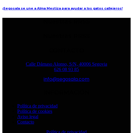
¡Segosala se une a Alma Mestiza para ayudar a los gatos callejeros!
Nuestras RRSS
Nuestras RRSS
CONTACTO
Calle Dámaso Alonso, S/N, 40006 Segovia
626 08 93 85
info@segosala.com
INFORMACIÓN
Política de privacidad
Política de cookies
Aviso legal
Contacto
Política de privacidad