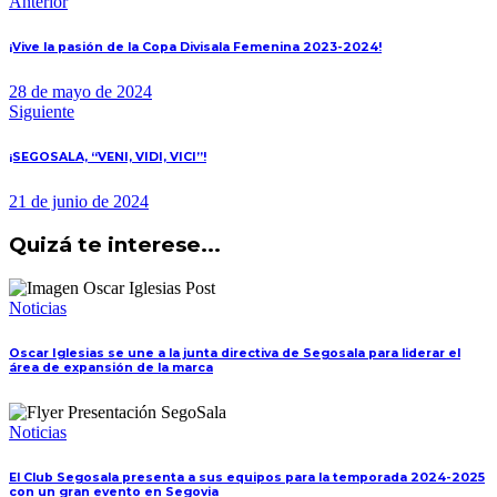
Navegación
Anterior
de
¡Vive la pasión de la Copa Divisala Femenina 2023-2024!
entradas
28 de mayo de 2024
Siguiente
¡SEGOSALA, “VENI, VIDI, VICI”!
21 de junio de 2024
Quizá te interese...
Noticias
Oscar Iglesias se une a la junta directiva de Segosala para liderar el
área de expansión de la marca
Noticias
El Club Segosala presenta a sus equipos para la temporada 2024-2025
con un gran evento en Segovia