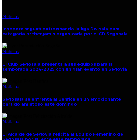
Noticias
Innoporc seguirá patrocinando la liga Divisala para
categoría prebenjamín organizada por el CD Segosala
Noticias
El Club Segosala presenta a sus equipos para la
temporada 2024-2025 con un gran evento en Segovia
Noticias
Segosala se enfrenta al Benfica en un emocionante
partido amistoso este domingo
Noticias
El Alcalde de Segovia felicita al Equipo Femenino de
Segosala por su excelente temporada